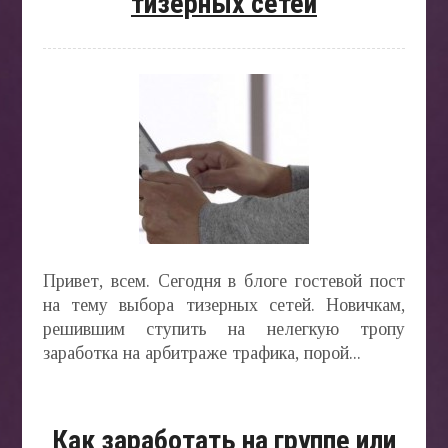
тизерных сетей
СТАТ
БЛОГ
АВТО
»
Привет, всем. Сегодня в блоге гостевой пост
БИЗН
на тему выбора тизерных сетей. Новичкам,
ONLIN
»
решившим ступить на нелегкую тропу
заработка на арбитраже трафика, порой...
Как заработать на группе или
ВЕДЕ