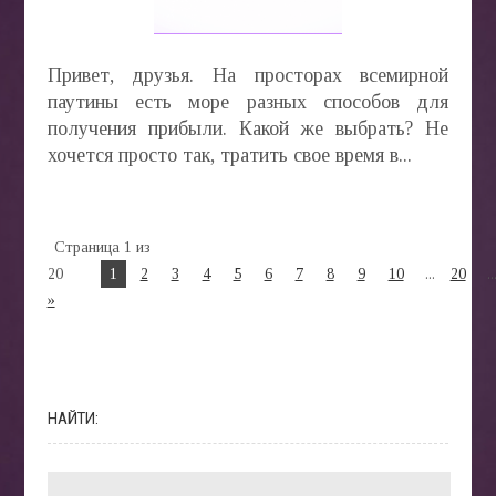
Привет, друзья. На просторах всемирной
паутины есть море разных способов для
получения прибыли. Какой же выбрать? Не
хочется просто так, тратить свое время в...
Страница 1 из
20
1
2
3
4
5
6
7
8
9
10
...
20
..
»
НАЙТИ: