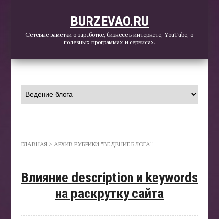
BURZEVAO.RU
Сетевые заметки о заработке, бизнесе в интернете, YouTube, о
полезных программах и сервисах.
ГЛАВ
ГЛАВНАЯ
> АРХИВ РУБРИКИ "ВЕДЕНИЕ БЛОГА"
БЛОГ
Влияние description и keywords
на раскрутку сайта