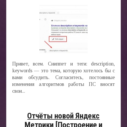
СТАТ
БЛОГ
АВТО
»
Привет, всем. Сниппет и теги: description,
keywords — это тема, которую хотелось бы с
вами обсудить. Согласитесь, постоянные
БИЗН
изменения алгоритмов работы ПС вносят
ONLIN
свои...
»
Отчёты новой Яндекс
Метрики [Построение и
ВЕДЕ