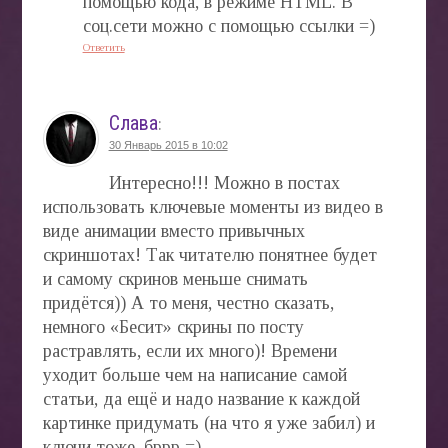
помощью кода, в режиме HTML. В
соц.сети можно с помощью ссылки =)
Ответить
Слава
:
30 Январь 2015 в 10:02
Интересно!!! Можно в постах
использовать ключевые моменты из видео в
виде анимации вместо привычных
скриншотах! Так читателю понятнее будет
и самому скринов меньше снимать
придётся)) А то меня, честно сказать,
немного «Бесит» скрины по посту
растравлять, если их много)! Времени
уходит больше чем на написание самой
статьи, да ещё и надо название к каждой
картинке придумать (на что я уже забил) и
ключи тоже, бррр =).