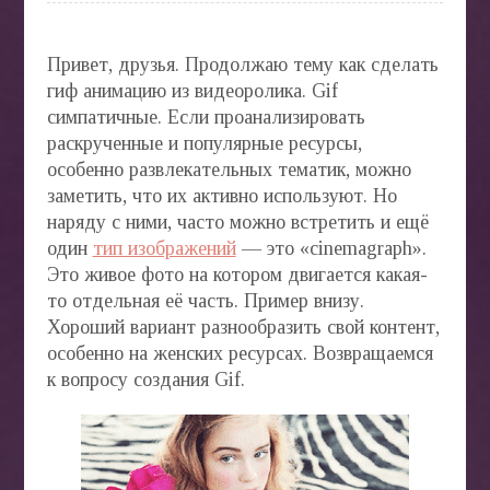
СТАТ
БЛОГ
Привет, друзья. Продолжаю тему как сделать
гиф анимацию из видеоролика. Gif
симпатичные. Если проанализировать
раскрученные и популярные ресурсы,
АВТО
особенно развлекательных тематик, можно
»
заметить, что их активно используют. Но
наряду с ними, часто можно встретить и ещё
один
тип изображений
— это «cinemagraph».
Это живое фото на котором двигается какая-
то отдельная её часть. Пример внизу.
БИЗН
Хороший вариант разнообразить свой контент,
ONLIN
особенно на женских ресурсах. Возвращаемся
»
к вопросу создания Gif.
ВЕДЕ