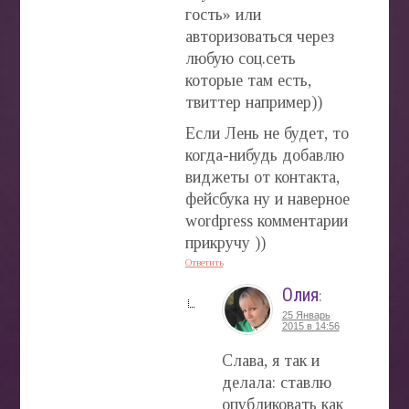
гость» или
авторизоваться через
любую соц.сеть
которые там есть,
твиттер например))
Если Лень не будет, то
когда-нибудь добавлю
виджеты от контакта,
фейсбука ну и наверное
wordpress комментарии
прикручу ))
Ответить
Олия
:
25 Январь
2015 в 14:56
Слава, я так и
делала: ставлю
опубликовать как