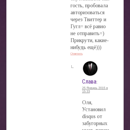
гость, пробовала
авторизоваться
через Твиттер и
Гугл= всё равно
не отправить=)
Прикрути, какие-
нибудь ещё)))
Ответить
Слава
:
25 Январь 2015 в
15:33
Оля,
Установил
disqus от
забугорных