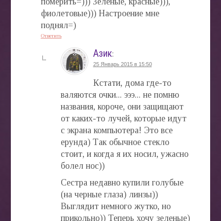
померить=))) Зелёные, красные))),
фиолетовые))) Настроение мне
поднял=)
Ответить
Азик
:
25 Январь 2015 в 15:50
Кстати, дома где-то
валяются очки... эээ... не помню
названия, короче, они защищают
от каких-то лучей, которые идут
с экрана компьютера! Это все
ерунда) Так обычное стекло
стоит, и когда я их носил, ужасно
болел нос))
Сестра недавно купили голубые
(на черные глаза) линзы))
Выглядит немного жутко, но
прикольно)) Теперь хочу зеленые)