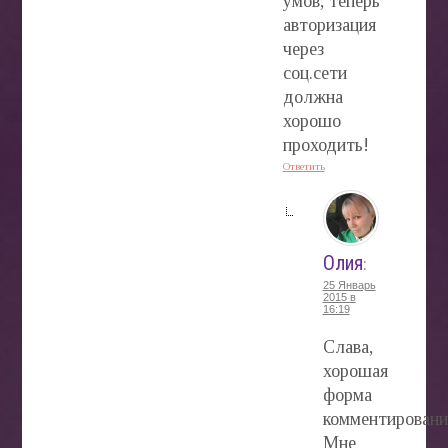
умов, теперь
авторизация
через
соц.сети
должна
хорошо
проходить!
Ответить
Олия
:
25 Январь
2015 в
16:19
Слава,
хорошая
форма
комментировани
Мне