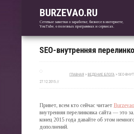
BURZEVAO.RU
Сетевые заметки о заработке, бизнесе в интернете,
YouTube, о полезных программах и сервисах.
SEO-внутренняя перелинко
ГЛАВНАЯ
>
ВЕДЕНИЕ БЛОГА
> SEO-ВНУ
27.12.2015 //
Привет, всем кто сейчас читает
Burzevao
внутренняя перелинковка сайта — это за
конец 2015 года давайте об этом немног
дополнений.