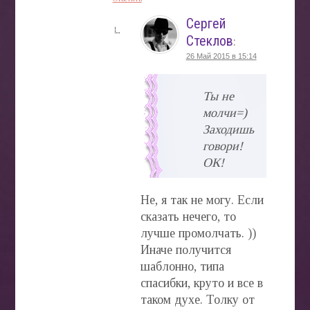
Сергей
Стеклов
:
26 Май 2015 в 15:14
Ты не
молчи=)
Заходишь
говори!
ОК!
Не, я так не могу. Если
сказать нечего, то
лучше промолчать. ))
Иначе получится
шаблонно, типа
спасибки, круто и все в
таком духе. Толку от